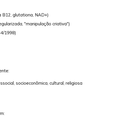
 B12, glutationa, NAD+)
gularizada, "manipulação criativa")
44/1998)
ente:
social, socioeconômica, cultural, religiosa
em: