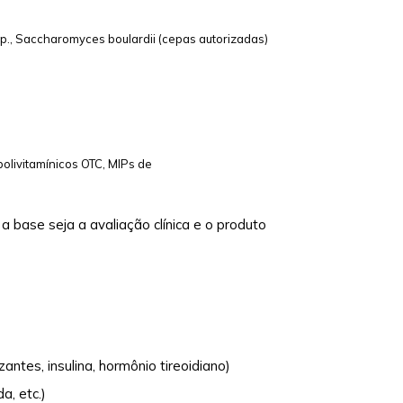
spp., Saccharomyces boulardii (cepas autorizadas)
 polivitamínicos OTC, MIPs de
a base seja a avaliação clínica e o produto
antes, insulina, hormônio tireoidiano)
a, etc.)