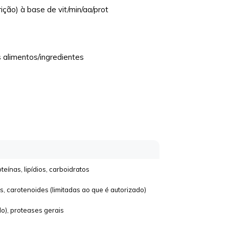
ão) à base de vit/min/aa/prot
s alimentos/ingredientes
teínas, lipídios, carboidratos
ois, carotenoides (limitadas ao que é autorizado)
do), proteases gerais