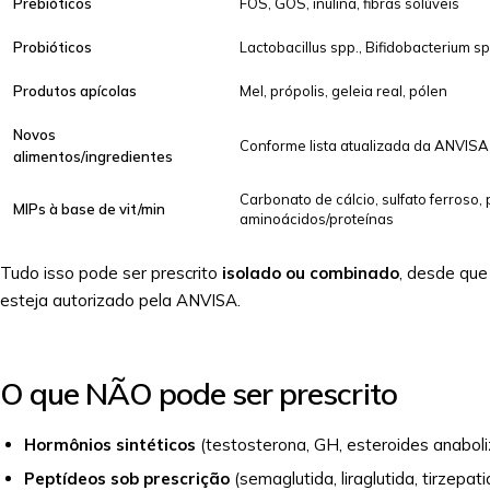
Prebióticos
FOS, GOS, inulina, fibras solúveis
Probióticos
Lactobacillus spp., Bifidobacterium 
Produtos apícolas
Mel, própolis, geleia real, pólen
Novos
Conforme lista atualizada da ANVISA
alimentos/ingredientes
Carbonato de cálcio, sulfato ferroso,
MIPs à base de vit/min
aminoácidos/proteínas
Tudo isso pode ser prescrito
isolado ou combinado
, desde que 
esteja autorizado pela ANVISA.
O que NÃO pode ser prescrito
Hormônios sintéticos
(testosterona, GH, esteroides anaboliz
Peptídeos sob prescrição
(semaglutida, liraglutida, tirzepatid