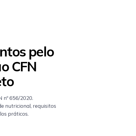
ntos pelo
ão CFN
eto
N nº 656/2020.
 nutricional, requisitos
os práticos.