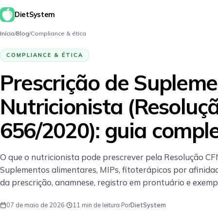
DietSystem
Início
/
Blog
/
Compliance & ética
COMPLIANCE & ÉTICA
Prescrição de Supleme
Nutricionista (Resoluç
656/2020): guia compl
O que o nutricionista pode prescrever pela Resolução CF
Suplementos alimentares, MIPs, fitoterápicos por afinidade
da prescrição, anamnese, registro em prontuário e exempl
07 de maio de 2026
·
11 min de leitura
·
Por
DietSystem